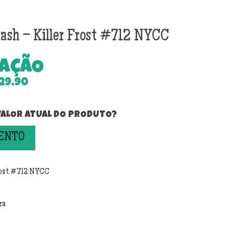
lash – Killer Frost #712 NYCC
TAÇÃO
29,90
 VALOR ATUAL DO PRODUTO?
MENTO
Frost #712 NYCC
ra