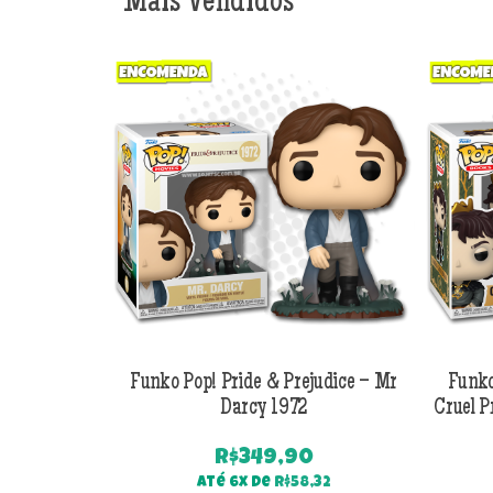
Mais Vendidos
Funko Pop! Pride & Prejudice – Mr
Funko
Darcy 1972
Cruel P
R$
349,90
Até 6x de
R$
58,32