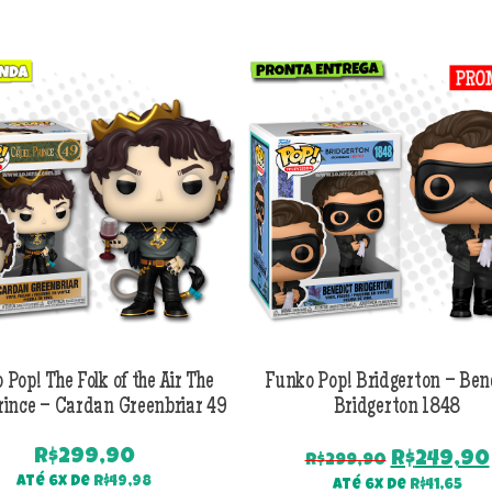
 Pop! The Folk of the Air The
Funko Pop! Bridgerton – Ben
rince – Cardan Greenbriar 49
Bridgerton 1848
R$
299,90
O
R$
249,90
R$
299,90
preço
Até 6x de
R$
49,98
Até 6x de
R$
41,65