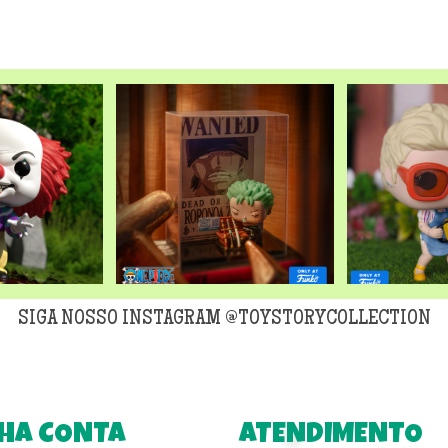
original
era:
R$299,90
SIGA NOSSO INSTAGRAM @TOYSTORYCOLLECTION
HA CONTA
ATENDIMENTO