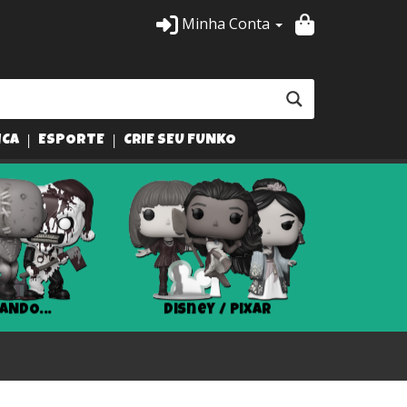
Minha Conta
ICA
ESPORTE
CRIE SEU FUNKO
ANDO...
Disney / Pixar
Har