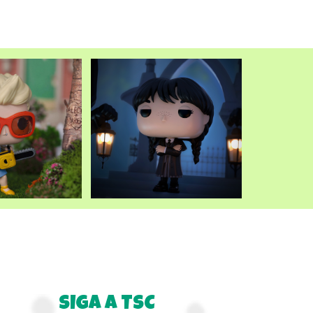
atual
é:
.
R$249,90.
SIGA A TSC