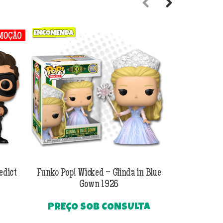
Previous
Next
edict
Funko Pop! Wicked – Glinda in Blue
Funko Pop! Wi
Gown 1926
Al
PREÇO SOB CONSULTA
O
R$
249
preço
Até