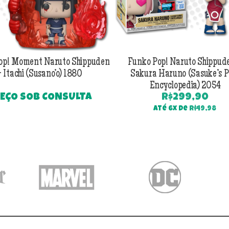
op! Moment Naruto Shippuden
Funko Pop! Naruto Shippud
 Itachi (Susano’o) 1880
Sakura Haruno (Sasuke’s 
Encyclopedia) 2054
EÇO SOB CONSULTA
R$
299,90
Até 6x de
R$
49,98