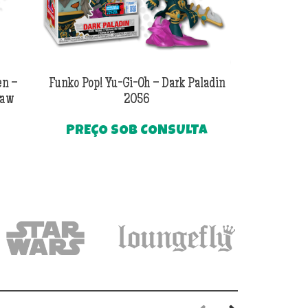
en –
Funko Pop! Yu-Gi-Oh – Dark Paladin
Funko Pop! Pl
Paw
2056
PREÇO SOB CONSULTA
PREÇO