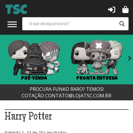
Next
PRÉ-VENDA
PRONTA ENTREGA
PROCURA FUNKO RARO? TEMOS!
COTAÇÃO
CONTATO@LOJATSC.COM.BR
Harry Potter
Classificado
Exibindo 1–24 de 251 resultados