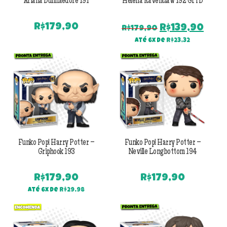
Ariana Dumbledore 191
Helena Ravenclaw 192 GITD
R$
179,90
O
O
R$
139,90
R$
179,90
preço
pre
Até 6x de
R$
23,32
original
atu
era:
é:
R$179,90.
R$13
Funko Pop! Harry Potter –
Funko Pop! Harry Potter –
Griphook 193
Neville Longbottom 194
R$
179,90
R$
179,90
Até 6x de
R$
29,98