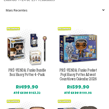
por
mais
recente
PRÉ-VENDA: Funko Bundle
PRÉ-VENDA: Funko Pocket
Box Harry Potter 4-Pack
Pop! Harry Potter Advent
Countdown Calendar 2026
R$
499,90
R$
599,90
Até 6x de
R$
83,32
Até 6x de
R$
99,98