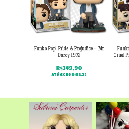
Funko Pop! Pride & Prejudice – Mr
Funko
Darcy 1972
Cruel P
R$
349,90
Até 6x de
R$
58,32