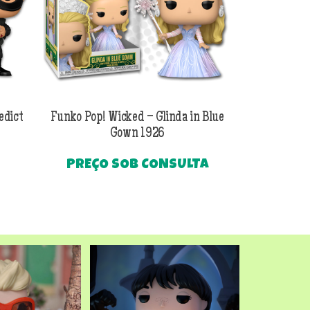
edict
Funko Pop! Wicked – Glinda in Blue
Funko Pop! Wi
Gown 1926
Al
PREÇO SOB CONSULTA
O
R$
249
preço
Até
atual
é:
.
R$249,90.