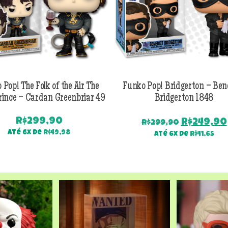
 Pop! The Folk of the Air The
Funko Pop! Bridgerton – Ben
rince – Cardan Greenbriar 49
Bridgerton 1848
R$
299,90
O
R$
249,90
R$
299,90
preço
Até 6x de
R$
49,98
Até 6x de
R$
41,65
original
era:
R$299,90