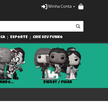
Minha Conta
ICA
ESPORTE
CRIE SEU FUNKO
ANDO...
Disney / Pixar
Har