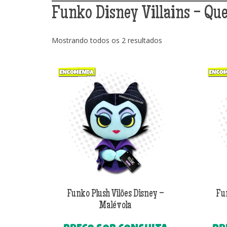
Funko Disney Villains - Qu
Classificado
Mostrando todos os 2 resultados
por
mais
recente
Funko Plush Vilões Disney –
Fun
Malévola