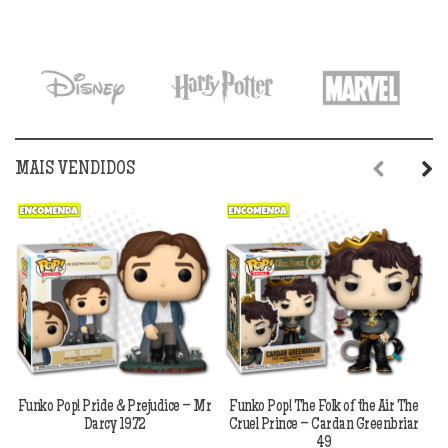
MAIS VENDIDOS
Previous
Next
Funko Pop! Pride & Prejudice – Mr
Funko Pop! The Folk of the Air The
F
Darcy 1972
Cruel Prince – Cardan Greenbriar
49