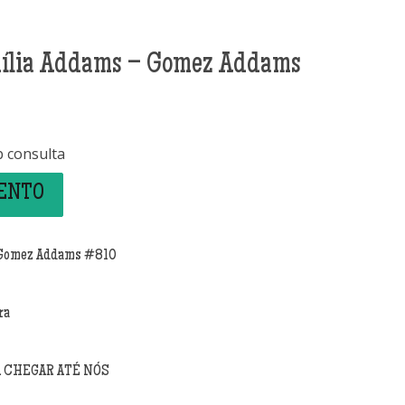
mília Addams – Gomez Addams
b consulta
MENTO
– Gomez Addams #810
ra
A CHEGAR ATÉ NÓS