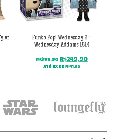
yler
Funko Pop! Wednesday 2 –
Funko P
Wednesday Addams 1814
Wednes
O
O
O
R$
249,90
R$
399,90
preço
preço
preço
Até
Até 6x de
R$
41,65
atual
original
atual
é:
era:
é:
.
R$129,90.
R$399,90.
R$249,90.