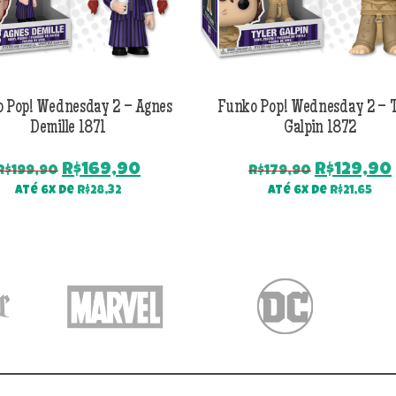
 Pop! Wednesday 2 – Agnes
Funko Pop! Wednesday 2 – T
Demille 1871
Galpin 1872
O
O
O
R$
169,90
R$
129,90
R$
199,90
R$
179,90
preço
preço
preço
Até 6x de
R$
28,32
Até 6x de
R$
21,65
original
atual
original
era:
é:
era:
R$199,90.
R$169,90.
R$179,90