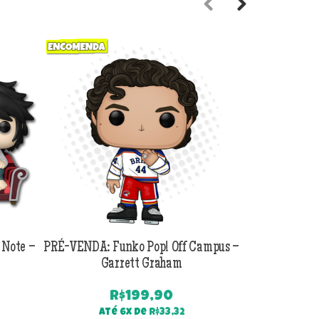
Previous
Next
 Note –
PRÉ-VENDA: Funko Pop! Off Campus –
PRÉ-VENDA:
Garrett Graham
Jackson B
R$
199,90
Até 6x de
R$
33,32
Até