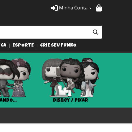
Minha Conta
ICA
ESPORTE
CRIE SEU FUNKO
ANDO...
Disney / Pixar
Har