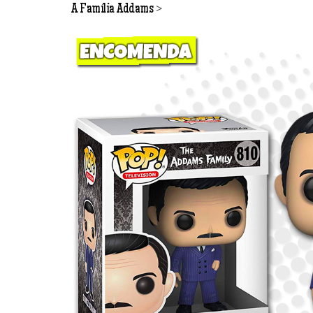
>
A Família Addams