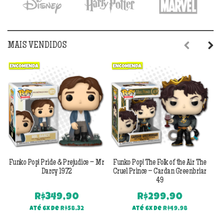
MAIS VENDIDOS
Previous
Next
Funko Pop! Pride & Prejudice – Mr
Funko Pop! The Folk of the Air The
F
Darcy 1972
Cruel Prince – Cardan Greenbriar
49
R$
349,90
R$
299,90
Até 6x de
R$
58,32
Até 6x de
R$
49,98