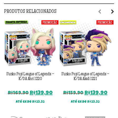
PRODUTOS RELACIONADOS
Previous
Next
Funko Pop! League of Legends –
Funko Pop! League of Legends –
F
K/DA Ahri 1220
K/DA Akali 1221
O
O
O
O
R$
139,90
R$
139,90
R$
169,90
R$
159,90
preço
preço
preço
pre
Até 6x de
R$
23,32
Até 6x de
R$
23,32
original
atual
original
atu
era:
é:
era:
é:
R$169,90.
R$139,90.
R$159,90.
R$13