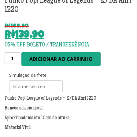
Funko Pop! League of Legends – K/DA Ahri
1220
R$
169,90
O
R$
139,90
preço
O
original
preço
Funko
era:
atual
ADICIONAR AO CARRINHO
Pop!
R$169,90.
é:
League
R$139,90.
of
Simulação de frete
Legends
-
K/DA
Funko Pop! League of Legends – K/DA Ahri 1220
Ahri
Boneco colecionável
1220
quantidade
Aproximadamente 10cm de altura
Material Vinil