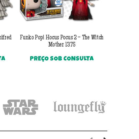
nifred
Funko Pop! Hocus Pocus 2 – The Witch
Funko Pop! 
Mother 1375
TA
PREÇO SOB CONSULTA
PREÇO