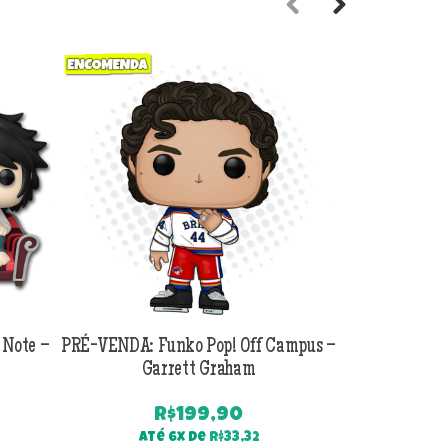
Previous
Next
 Note –
PRÉ-VENDA: Funko Pop! Off Campus –
PRÉ-VENDA:
Garrett Graham
Jackson B
R$
199,90
Até 6x de
R$
33,32
Até