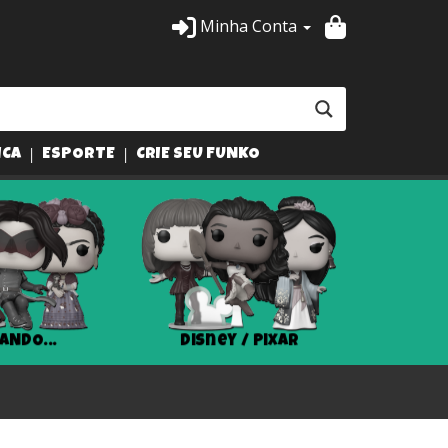
Minha Conta
ICA
ESPORTE
CRIE SEU FUNKO
ANDO...
Disney / Pixar
Har