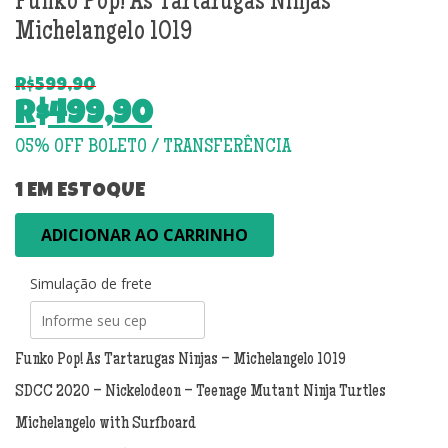
Funko Pop! As Tartarugas Ninjas –
Michelangelo 1019
R$
599,90
O
R$
499,90
preço
O
original
preço
era:
atual
1 EM ESTOQUE
R$599,90.
é:
Funko
ADICIONAR AO CARRINHO
R$499,90.
Pop!
As
Simulação de frete
Tartarugas
Ninjas
-
Michelangelo
Funko Pop! As Tartarugas Ninjas – Michelangelo 1019
1019
SDCC 2020 – Nickelodeon – Teenage Mutant Ninja Turtles
quantidade
Michelangelo with Surfboard