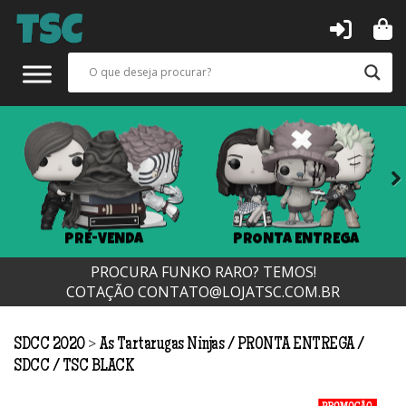
Next
PRÉ-VENDA
PRONTA ENTREGA
PROCURA FUNKO RARO? TEMOS!
COTAÇÃO
CONTATO@LOJATSC.COM.BR
>
SDCC 2020
As Tartarugas Ninjas
PRONTA ENTREGA
SDCC
TSC BLACK