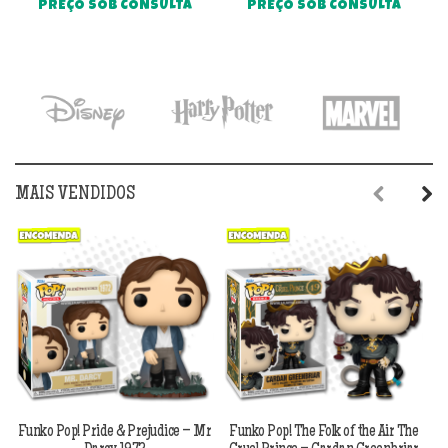
PREÇO SOB CONSULTA
PREÇO SOB CONSULTA
MAIS VENDIDOS
Previous
Next
Funko Pop! Pride & Prejudice – Mr
Funko Pop! The Folk of the Air The
F