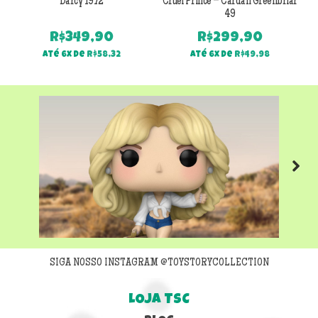
Darcy 1972
Cruel Prince – Cardan Greenbriar
49
R$
349,90
R$
299,90
Até 6x de
R$
58,32
Até 6x de
R$
49,98
Next
SIGA NOSSO INSTAGRAM @TOYSTORYCOLLECTION
LOJA TSC