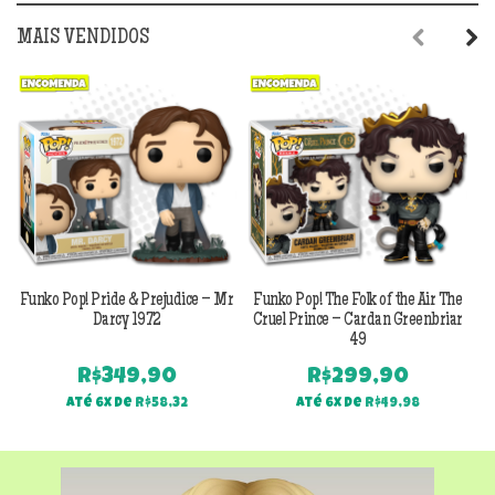
MAIS VENDIDOS
Previous
Next
Funko Pop! Pride & Prejudice – Mr
Funko Pop! The Folk of the Air The
F
Darcy 1972
Cruel Prince – Cardan Greenbriar
49
R$
349,90
R$
299,90
Até 6x de
R$
58,32
Até 6x de
R$
49,98