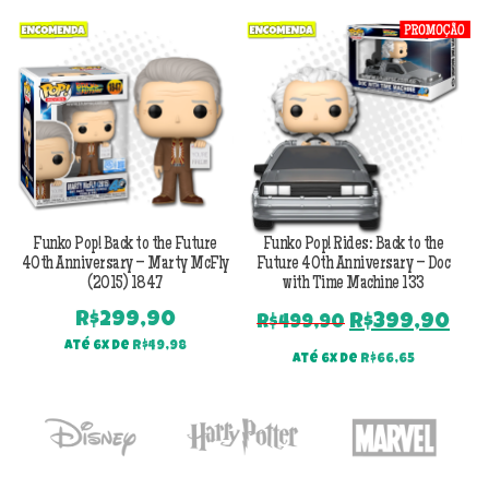
Previous
Next
Funko Pop! Back to the Future
Funko Pop! Rides: Back to the
F
40th Anniversary – Marty McFly
Future 40th Anniversary – Doc
F
(2015) 1847
with Time Machine 133
R$
299,90
O
O
R$
399,90
R$
499,90
preço
pr
Até 6x de
R$
49,98
Até 6x de
R$
66,65
original
atu
era:
é:
R$499,90.
R$3