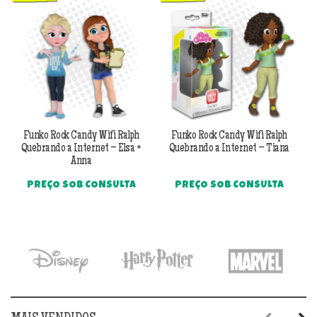
Funko Rock Candy Wifi Ralph
Funko Rock Candy Wifi Ralph
Quebrando a Internet – Elsa +
Quebrando a Internet – Tiana
Q
Anna
PREÇO SOB CONSULTA
PREÇO SOB CONSULTA