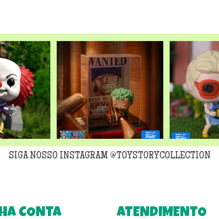
original
era:
R$299,90
SIGA NOSSO INSTAGRAM @TOYSTORYCOLLECTION
HA CONTA
ATENDIMENTO