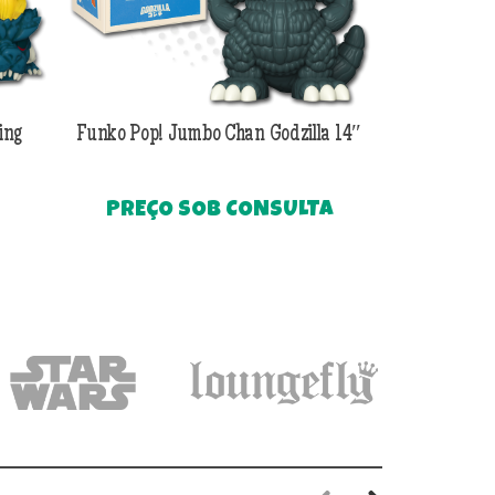
ing
Funko Pop! Jumbo Chan Godzilla 14″
Funko Pop! Su
G
PREÇO SOB CONSULTA
PREÇO
O
preço
atual
é:
.
R$299,90.