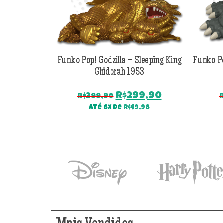
Funko Pop! Godzilla – Sleeping King
Funko Po
Ghidorah 1953
O
O
R$
299,90
R$
399,90
preço
preço
Até 6x de
R$
49,98
original
atual
era:
é:
R$399,90.
R$299,90.