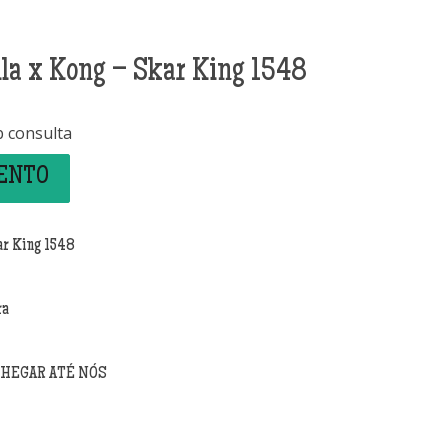
la x Kong – Skar King 1548
b consulta
MENTO
ar King 1548
ra
CHEGAR ATÉ NÓS