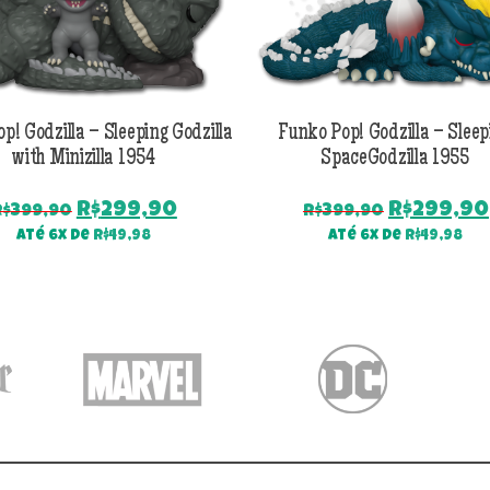
p! Godzilla – Sleeping Godzilla
Funko Pop! Godzilla – Sleep
with Minizilla 1954
SpaceGodzilla 1955
O
O
O
R$
299,90
R$
299,90
R$
399,90
R$
399,90
preço
preço
preço
Até 6x de
R$
49,98
Até 6x de
R$
49,98
original
atual
original
era:
é:
era:
R$399,90.
R$299,90.
R$399,90