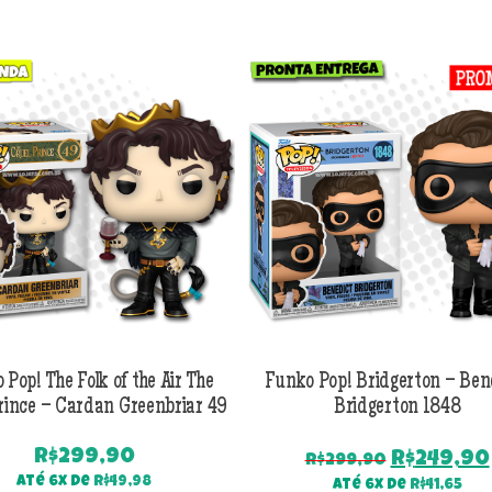
 Pop! The Folk of the Air The
Funko Pop! Bridgerton – Ben
rince – Cardan Greenbriar 49
Bridgerton 1848
R$
299,90
O
R$
249,90
R$
299,90
preço
Até 6x de
R$
49,98
Até 6x de
R$
41,65