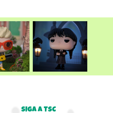
atual
é:
.
R$249,90.
SIGA A TSC