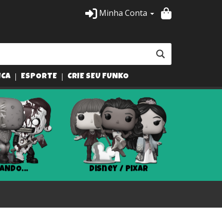
Minha Conta
ICA
ESPORTE
CRIE SEU FUNKO
ANDO...
Disney / Pixar
Har