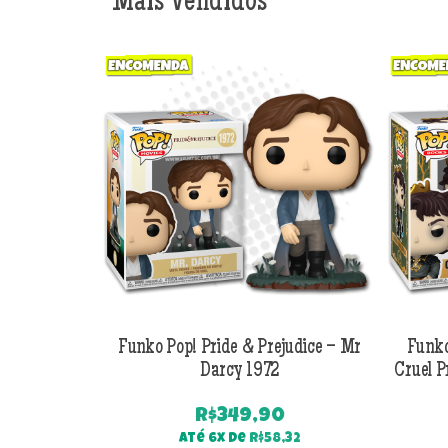
Mais Vendidos
Funko Pop! Pride & Prejudice – Mr
Funko
Darcy 1972
Cruel P
R$
349,90
Até 6x de
R$
58,32