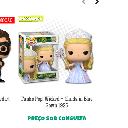
Previous
Next
edict
Funko Pop! Wicked – Glinda in Blue
Funko Pop! Wi
Gown 1926
Al
PREÇO SOB CONSULTA
O
R$
249
preço
Até