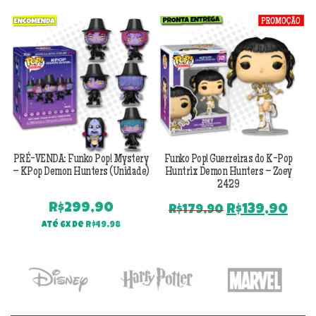
Previous
Next
PRÉ-VENDA: Funko Pop! Mystery
Funko Pop! Guerreiras do K-Pop
F
– KPop Demon Hunters (Unidade)
Huntrix Demon Hunters – Zoey
H
2429
R$
299,90
O
O
R$
139,90
R$
179,90
preço
pre
Até 6x de
R$
49,98
original
atu
era:
é:
R$179,90.
R$1