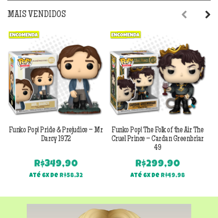
MAIS VENDIDOS
Previous
Next
Funko Pop! Pride & Prejudice – Mr
Funko Pop! The Folk of the Air The
F
Darcy 1972
Cruel Prince – Cardan Greenbriar
49
R$
349,90
R$
299,90
Até 6x de
R$
58,32
Até 6x de
R$
49,98