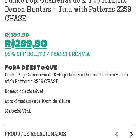
Funko Pop! Guerreiras do K-Pop Huntrix
Demon Hunters – Jinu with Patterns 2259
CHASE
R$
399,90
O
R$
299,90
preço
O
original
preço
era:
atual
FORA DE ESTOQUE
R$399,90.
Funko Pop! Guerreiras do K-Pop Huntrix Demon Hunters – Jinu
é:
with Patterns 2259 CHASE
R$299,90.
Boneco colecionável
Aproximadamente 10cm de altura
Material Vinil
PRODUTOS RELACIONADOS