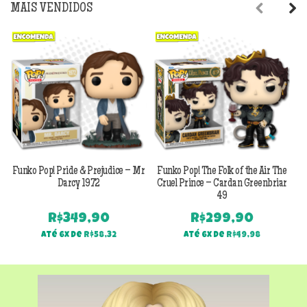
MAIS VENDIDOS
Previous
Next
Funko Pop! Pride & Prejudice – Mr
Funko Pop! The Folk of the Air The
F
Darcy 1972
Cruel Prince – Cardan Greenbriar
49
R$
349,90
R$
299,90
Até 6x de
R$
58,32
Até 6x de
R$
49,98