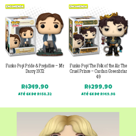
Previous
Next
Funko Pop! Pride & Prejudice – Mr
Funko Pop! The Folk of the Air The
F
Darcy 1972
Cruel Prince – Cardan Greenbriar
49
R$
349,90
R$
299,90
Até 6x de
R$
58,32
Até 6x de
R$
49,98