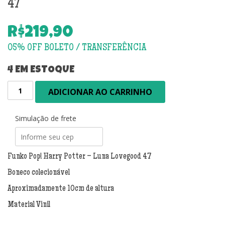
47
R$
219,90
4 EM ESTOQUE
Funko
ADICIONAR AO CARRINHO
Pop!
Harry
Potter
Simulação de frete
-
Luna
Lovegood
Funko Pop! Harry Potter – Luna Lovegood 47
47
Boneco colecionável
quantidade
Aproximadamente 10cm de altura
Material Vinil