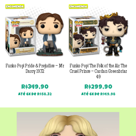
Previous
Next
Funko Pop! Pride & Prejudice – Mr
Funko Pop! The Folk of the Air The
F
Darcy 1972
Cruel Prince – Cardan Greenbriar
49
R$
349,90
R$
299,90
Até 6x de
R$
58,32
Até 6x de
R$
49,98