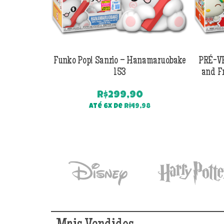
Funko Pop! Sanrio – Hanamaruobake
PRÉ-VE
153
and F
R$
299,90
Até 6x de
R$
49,98