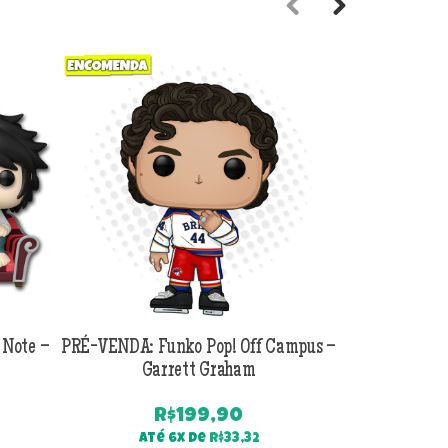
Previous
Next
 Note –
PRÉ-VENDA: Funko Pop! Off Campus –
PRÉ-VENDA:
Garrett Graham
Jackson B
R$
199,90
Até 6x de
R$
33,32
Até