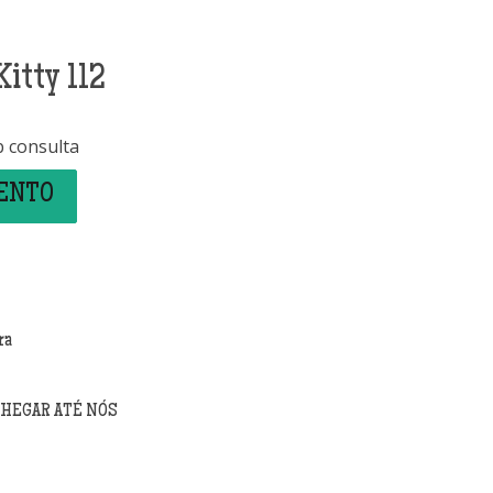
Kitty 112
b consulta
MENTO
ra
CHEGAR ATÉ NÓS