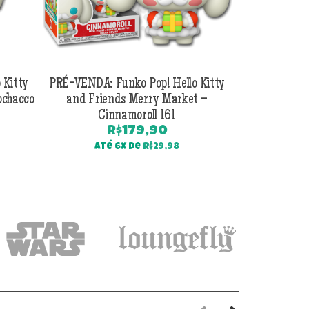
 Kitty
PRÉ-VENDA: Funko Pop! Hello Kitty
PRÉ-VENDA: F
ochacco
and Friends Merry Market –
Hello Kit
Cinnamoroll 161
R$
179,90
Até 6x de
R$
29,98
Até