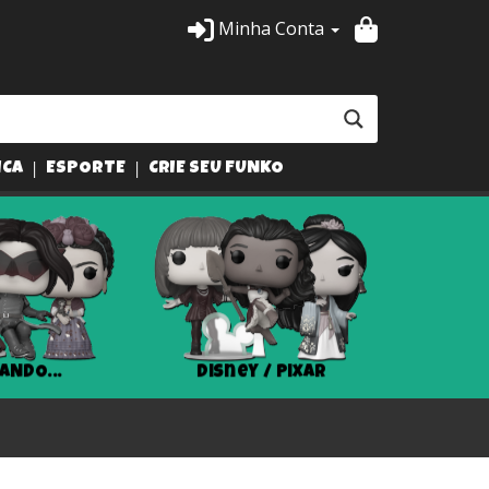
Minha Conta
ICA
ESPORTE
CRIE SEU FUNKO
ANDO...
Disney / Pixar
Har