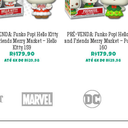
NDA: Funko Pop! Hello Kitty
PRÉ-VENDA: Funko Pop! Hello
riends Merry Market – Hello
and Friends Merry Market – P
Kitty 159
160
R$
179,90
R$
179,90
Até 6x de
R$
29,98
Até 6x de
R$
29,98