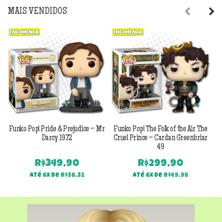
MAIS VENDIDOS
Previous
Next
Funko Pop! Pride & Prejudice – Mr
Funko Pop! The Folk of the Air The
F
Darcy 1972
Cruel Prince – Cardan Greenbriar
49
R$
349,90
R$
299,90
Até 6x de
R$
58,32
Até 6x de
R$
49,98