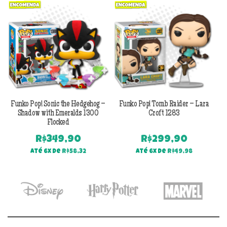
Previous
Next
Funko Pop! Sonic the Hedgehog –
Funko Pop! Tomb Raider – Lara
Shadow with Emeralds 1300
Croft 1283
Flocked
R$
349,90
R$
299,90
Até 6x de
R$
58,32
Até 6x de
R$
49,98