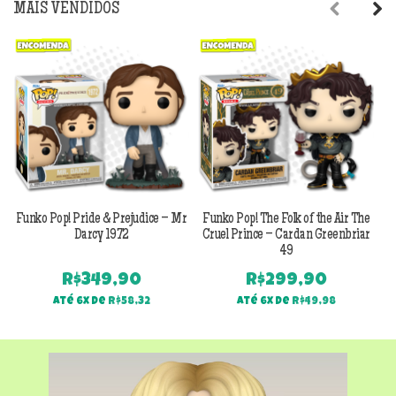
MAIS VENDIDOS
Previous
Next
Funko Pop! Pride & Prejudice – Mr
Funko Pop! The Folk of the Air The
F
Darcy 1972
Cruel Prince – Cardan Greenbriar
49
R$
349,90
R$
299,90
Até 6x de
R$
58,32
Até 6x de
R$
49,98