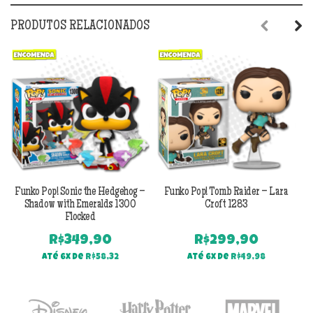
PRODUTOS RELACIONADOS
Previous
Next
Funko Pop! Sonic the Hedgehog –
Funko Pop! Tomb Raider – Lara
Shadow with Emeralds 1300
Croft 1283
Flocked
R$
349,90
R$
299,90
Até 6x de
R$
58,32
Até 6x de
R$
49,98