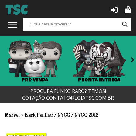
Previous
Next
É-VENDA
PRONTA ENTREGA
LANÇA
PROCURA FUNKO RARO? TEMOS!
COTAÇÃO
CONTATO@LOJATSC.COM.BR
>
Marvel
Black Panther
NYCC
NYCC 2018