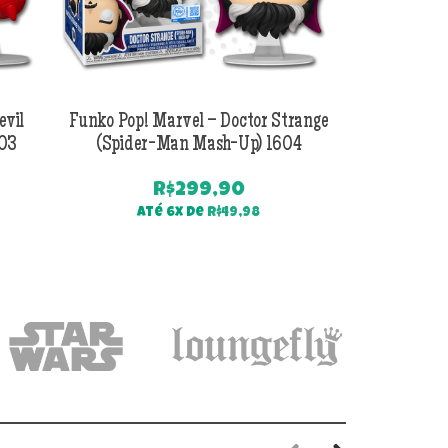
evil
Funko Pop! Marvel – Doctor Strange
Funko Pop! Ma
603
(Spider-Man Mash-Up) 1604
Man 
R$
299,90
Até 6x de
R$
49,98
Até