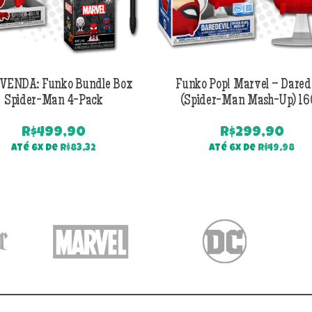
VENDA: Funko Bundle Box
Funko Pop! Marvel – Dared
Spider-Man 4-Pack
(Spider-Man Mash-Up) 1
R$
499,90
R$
299,90
Até 6x de
R$
83,32
Até 6x de
R$
49,98