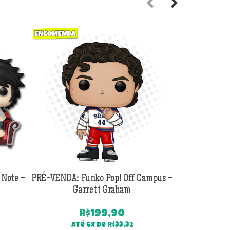
Previous
Next
 Note –
PRÉ-VENDA: Funko Pop! Off Campus –
PRÉ-VENDA:
Garrett Graham
Jackson B
R$
199,90
Até 6x de
R$
33,32
Até