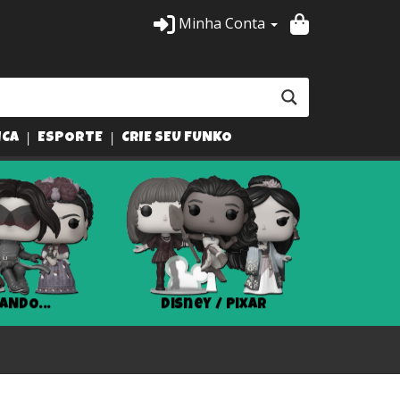
Minha Conta
ICA
ESPORTE
CRIE SEU FUNKO
ANDO...
Disney / Pixar
Har