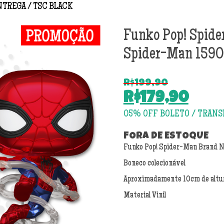
NTREGA
TSC BLACK
Funko Pop! Spid
Spider-Man 1590
R$
199,90
O
R$
179,90
preço
O
original
preço
era:
atual
FORA DE ESTOQUE
R$199,90.
Funko Pop! Spider-Man Brand N
é:
R$179,90.
Boneco colecionável
Aproximadamente 10cm de altu
Material Vinil