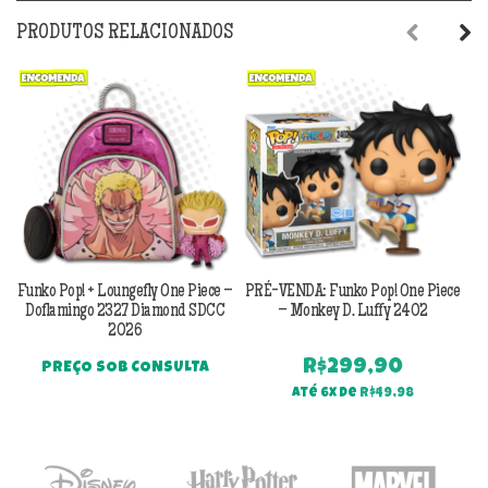
PRODUTOS RELACIONADOS
Previous
Next
Funko Pop! + Loungefly One Piece –
PRÉ-VENDA: Funko Pop! One Piece
P
Doflamingo 2327 Diamond SDCC
– Monkey D. Luffy 2402
2026
R$
299,90
PREÇO SOB CONSULTA
Até 6x de
R$
49,98