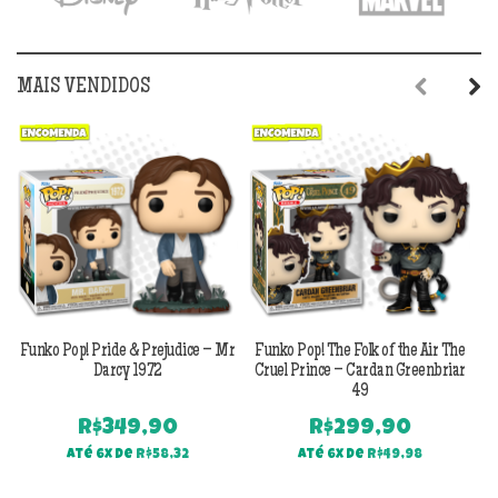
MAIS VENDIDOS
Previous
Next
Funko Pop! Pride & Prejudice – Mr
Funko Pop! The Folk of the Air The
F
Darcy 1972
Cruel Prince – Cardan Greenbriar
49
R$
349,90
R$
299,90
Até 6x de
R$
58,32
Até 6x de
R$
49,98