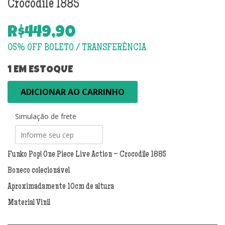
Crocodile 1885
R$
449,90
1 EM ESTOQUE
Funko
ADICIONAR AO CARRINHO
Pop!
One
Simulação de frete
Piece
Live
Action
–
Funko Pop! One Piece Live Action – Crocodile 1885
Crocodile
Boneco colecionável
1885
quantidade
Aproximadamente 10cm de altura
Material Vinil