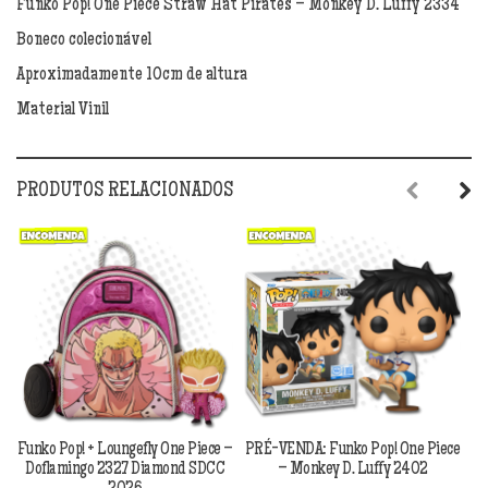
Funko Pop! One Piece Straw Hat Pirates – Monkey D. Luffy 2334
-
Boneco colecionável
Monkey
D.
Aproximadamente 10cm de altura
Luffy
Material Vinil
2334
quantidade
PRODUTOS RELACIONADOS
Previous
Next
Funko Pop! + Loungefly One Piece –
PRÉ-VENDA: Funko Pop! One Piece
P
Doflamingo 2327 Diamond SDCC
– Monkey D. Luffy 2402