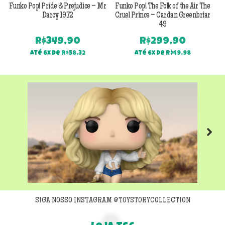
Funko Pop! Pride & Prejudice – Mr
Funko Pop! The Folk of the Air The
F
Darcy 1972
Cruel Prince – Cardan Greenbriar
49
R$
349,90
R$
299,90
Até 6x de
R$
58,32
Até 6x de
R$
49,98
Next
SIGA NOSSO INSTAGRAM @TOYSTORYCOLLECTION