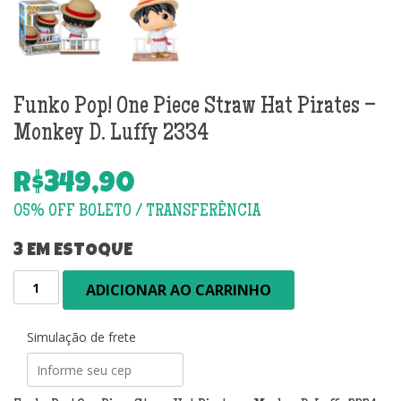
Funko Pop! One Piece Straw Hat Pirates –
Monkey D. Luffy 2334
R$
349,90
3 EM ESTOQUE
Funko
ADICIONAR AO CARRINHO
Pop!
One
Piece
Simulação de frete
Straw
Hat
Pirates