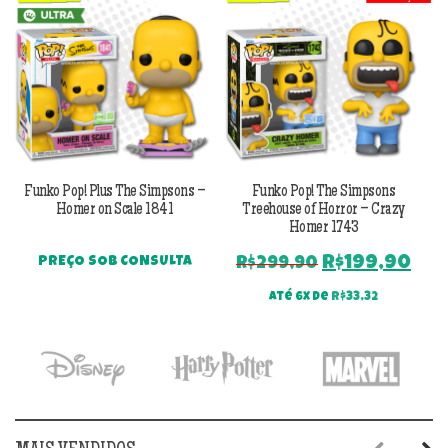
Funko Pop! Plus The Simpsons –
Funko Pop! The Simpsons
Homer on Scale 1841
Treehouse of Horror – Crazy
T
Homer 1743
O
O
R$
199,90
PREÇO SOB CONSULTA
R$
299,90
preço
pr
Até 6x de
R$
33,32
original
atu
era:
é:
R$299,90.
R$1