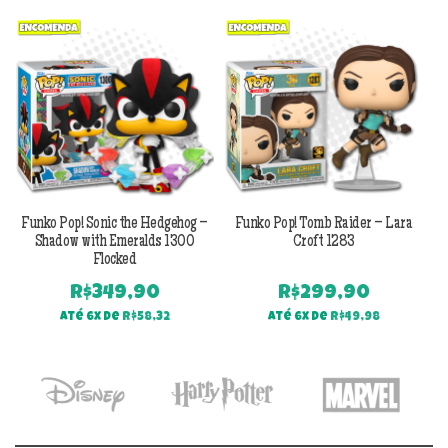
Previous
Next
Funko Pop! Sonic the Hedgehog –
Funko Pop! Tomb Raider – Lara
Shadow with Emeralds 1300
Croft 1283
Flocked
R$
349,90
R$
299,90
Até 6x de
R$
58,32
Até 6x de
R$
49,98