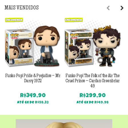
MAIS VENDIDOS
Previous
Next
Funko Pop! Pride & Prejudice – Mr
Funko Pop! The Folk of the Air The
F
Darcy 1972
Cruel Prince – Cardan Greenbriar
49
R$
349,90
R$
299,90
Até 6x de
R$
58,32
Até 6x de
R$
49,98