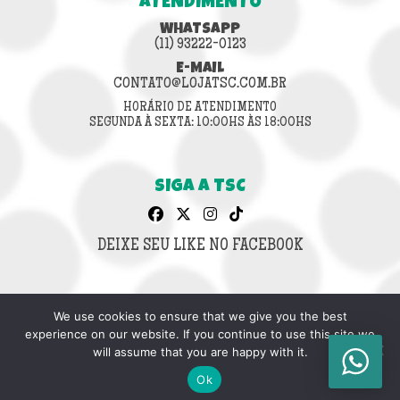
ATENDIMENTO
WHATSAPP
(11) 93222-0123
E-MAIL
CONTATO@LOJATSC.COM.BR
HORÁRIO DE ATENDIMENTO
SEGUNDA À SEXTA: 10:00HS ÀS 18:00HS
SIGA A TSC
DEIXE SEU LIKE NO FACEBOOK
We use cookies to ensure that we give you the best
CNPJ: 42.636.853/0001-64
experience on our website. If you continue to use this site we
© 2026 LOJA TSC.
will assume that you are happy with it.
TODOS OS DIREITOS RESERVADOS.
Ok
DESIGN & DESENVOLVIMENTO: INFINITO AG.