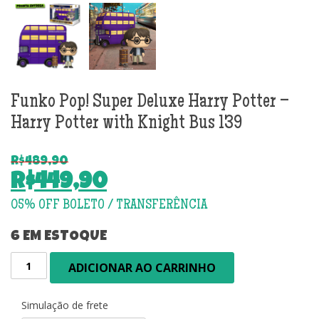
Funko Pop! Super Deluxe Harry Potter –
Harry Potter with Knight Bus 139
R$
489,90
O
R$
449,90
preço
O
original
preço
era:
atual
6 EM ESTOQUE
R$489,90.
é:
Funko
ADICIONAR AO CARRINHO
R$449,90.
Pop!
Super
Deluxe
Simulação de frete