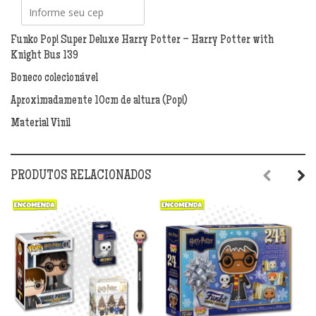
Harry
Potter
-
Funko Pop! Super Deluxe Harry Potter – Harry Potter with
Harry
Knight Bus 139
Potter
Boneco colecionável
with
Knight
Aproximadamente 10cm de altura (Pop!)
Bus
Material Vinil
139
quantidade
PRODUTOS RELACIONADOS
Previous
Next