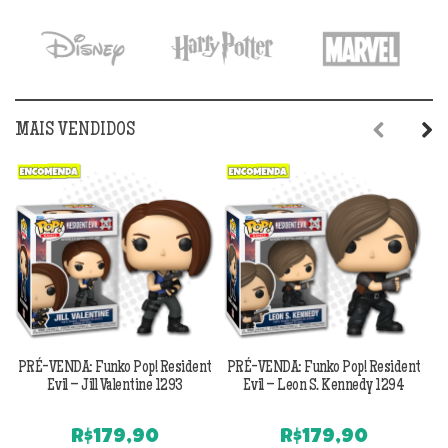
era:
é:
R$179,90.
R$1
MAIS VENDIDOS
Previous
Next
PRÉ-VENDA: Funko Pop! Resident
PRÉ-VENDA: Funko Pop! Resident
Evil – Jill Valentine 1293
Evil – Leon S. Kennedy 1294
R$
179,90
R$
179,90