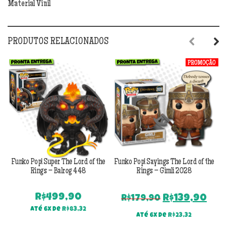
Material Vinil
quantidade
PRODUTOS RELACIONADOS
Previous
Next
Funko Pop! Super The Lord of the
Funko Pop! Sayings The Lord of the
Fu
Rings – Balrog 448
Rings – Gimli 2028
R$
499,90
O
O
R$
139,90
R$
179,90
preço
pre
Até 6x de
R$
83,32
Até 6x de
R$
23,32
original
atu