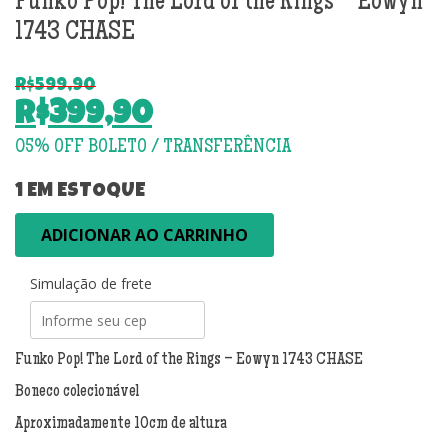
Funko Pop! The Lord of the Rings – Eowyn
1743 CHASE
R$
599,90
O
R$
399,90
preço
O
original
preço
era:
atual
1 EM ESTOQUE
R$599,90.
é:
Funko
ADICIONAR AO CARRINHO
R$399,90.
Pop!
The
Simulação de frete
Lord
of
the
Rings
Funko Pop! The Lord of the Rings – Eowyn 1743 CHASE
-
Boneco colecionável
Eowyn
1743
Aproximadamente 10cm de altura
CHASE