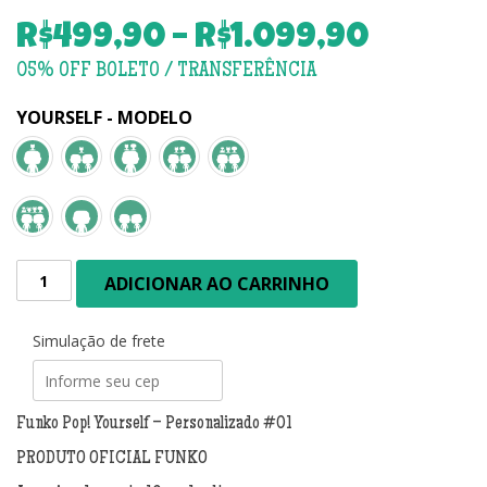
Faixa
R$
499,90
–
R$
1.099,90
de
preço:
YOURSELF - MODELO
R$499,
atrav
R$1.09
Funko
ADICIONAR AO CARRINHO
Pop!
Yourself
-
Simulação de frete
Personalizado
#01
quantidade
Funko Pop! Yourself – Personalizado #01
PRODUTO OFICIAL FUNKO