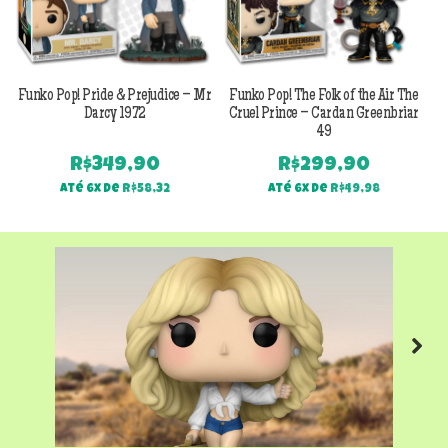
Funko Pop! Pride & Prejudice – Mr
Funko Pop! The Folk of the Air The
F
Darcy 1972
Cruel Prince – Cardan Greenbriar
49
R$
349,90
R$
299,90
Até 6x de
R$
58,32
Até 6x de
R$
49,98
Next