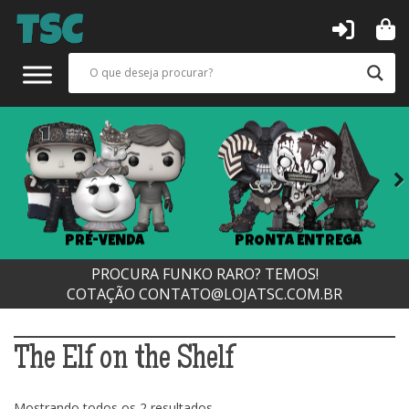
Next
PRÉ-VENDA
PRONTA ENTREGA
PROCURA FUNKO RARO? TEMOS!
COTAÇÃO
CONTATO@LOJATSC.COM.BR
The Elf on the Shelf
Classificado
Mostrando todos os 2 resultados