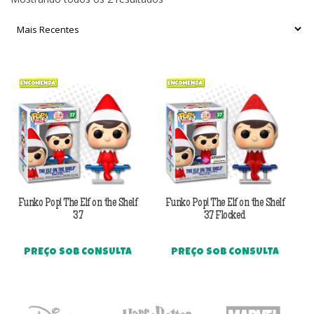
por
mais
recente
Funko Pop! The Elf on the Shelf
Funko Pop! The Elf on the Shelf
37
37 Flocked
PREÇO SOB CONSULTA
PREÇO SOB CONSULTA