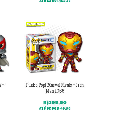
preço
preço
Até 6x de
R$
58,32
original
atual
era:
é:
R$499,90.
R$349,90.
s –
Funko Pop! Marvel Rivals – Iron
Man 1066
R$
299,90
Até 6x de
R$
49,98