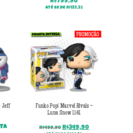
R$
799,90
Até 6x de
R$
133,32
 Jeff
Funko Pop! Marvel Rivals –
Luna Snow 1141
LTA
O
O
R$
349,90
R$
499,90