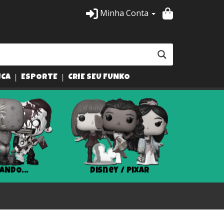
Minha Conta
ICA
ESPORTE
CRIE SEU FUNKO
ANDO...
Disney / Pixar
Har