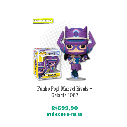
original
atual
era:
é:
R$299,90.
R$199,90.
Funko Pop! Marvel Rivals –
Galacta 1067
R$
699,90
Até 6x de
R$
116,65