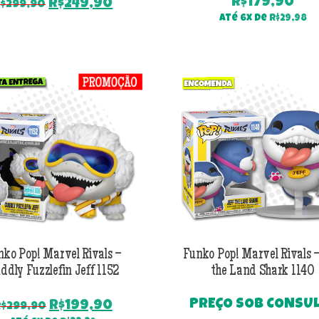
R$
179,90
O
O
R$
249,90
$
299,90
preço
preço
Até 6x de
R$
29,98
original
atual
era:
é:
R$299,90.
R$249,90.
nko Pop! Marvel Rivals –
Funko Pop! Marvel Rivals –
ddly Fuzzlefin Jeff 1152
the Land Shark 1140
PREÇO SOB CONSU
O
O
R$
199,90
$
299,90