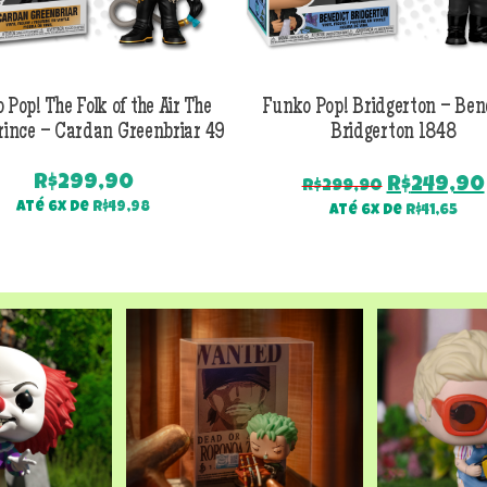
 Pop! The Folk of the Air The
Funko Pop! Bridgerton – Ben
rince – Cardan Greenbriar 49
Bridgerton 1848
R$
299,90
O
R$
249,90
R$
299,90
preço
Até 6x de
R$
49,98
Até 6x de
R$
41,65
original
era:
R$299,90