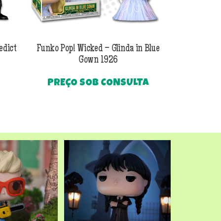
edict
Funko Pop! Wicked – Glinda in Blue
Funko Pop! Wi
Gown 1926
Al
PREÇO SOB CONSULTA
O
R$
249
preço
Até
atual
é:
.
R$249,90.