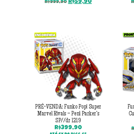
O
O
R$
59,90
R$
999,90
R
preço
preço
original
atual
era:
é:
R$999,90.
R$59,90.
PRÉ-VENDA: Funko Pop! Super
Fu
Marvel Rivals – Peni Parker’s
Cu
SP//dr 1219
R$
399,90
R