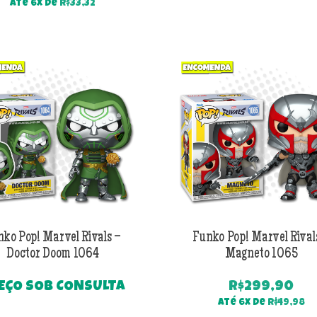
preço
preço
Até 6x de
R$
33,32
original
atual
era:
é:
R$299,90.
R$199,90.
nko Pop! Marvel Rivals –
Funko Pop! Marvel Rival
Doctor Doom 1064
Magneto 1065
EÇO SOB CONSULTA
R$
299,90
Até 6x de
R$
49,98