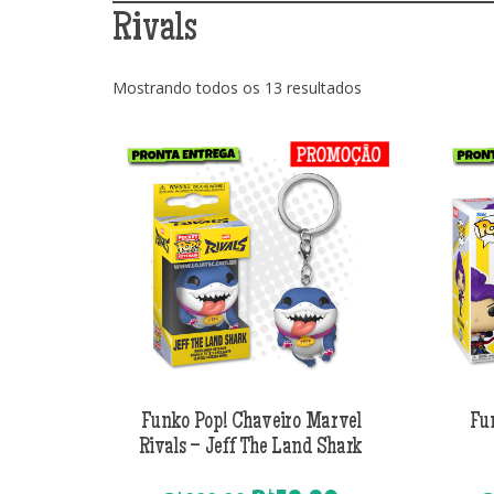
Rivals
Classificado
Mostrando todos os 13 resultados
por
mais
recente
Funko Pop! Chaveiro Marvel
Fu
Rivals – Jeff The Land Shark