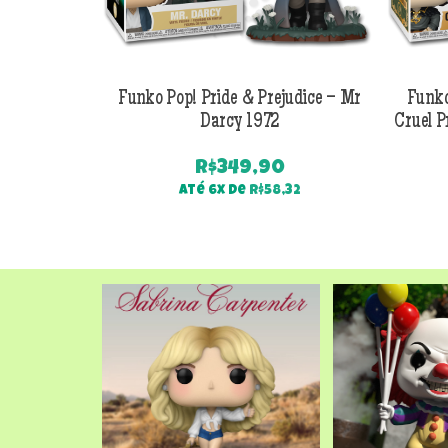
Funko Pop! Pride & Prejudice – Mr
Funko
Darcy 1972
Cruel P
R$
349,90
Até 6x de
R$
58,32