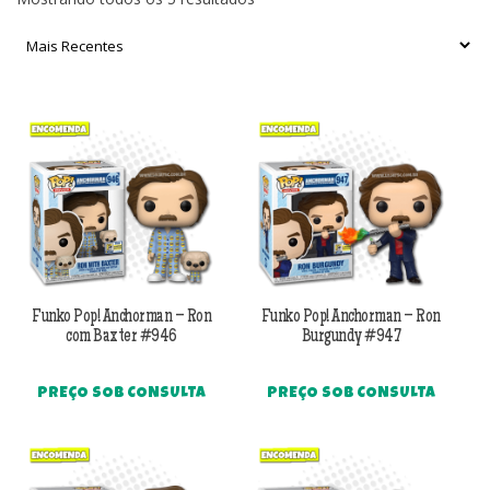
por
mais
recente
Funko Pop! Anchorman – Ron
Funko Pop! Anchorman – Ron
com Baxter #946
Burgundy #947
PREÇO SOB CONSULTA
PREÇO SOB CONSULTA