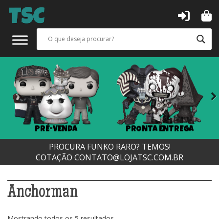
Next
PRÉ-VENDA
PRONTA ENTREGA
PROCURA FUNKO RARO? TEMOS!
COTAÇÃO
CONTATO@LOJATSC.COM.BR
Anchorman
Classificado
Mostrando todos os 5 resultados