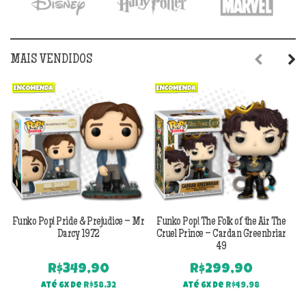
MAIS VENDIDOS
Previous
Next
Funko Pop! Pride & Prejudice – Mr
Funko Pop! The Folk of the Air The
F
Darcy 1972
Cruel Prince – Cardan Greenbriar
49
R$
349,90
R$
299,90
Até 6x de
R$
58,32
Até 6x de
R$
49,98