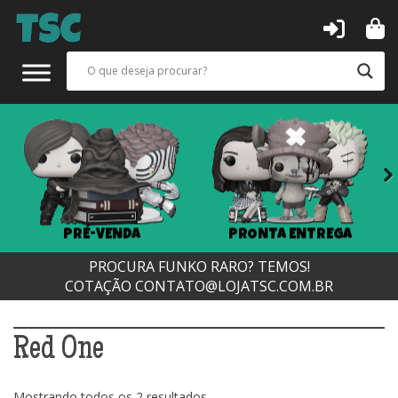
Next
PRÉ-VENDA
PRONTA ENTREGA
PROCURA FUNKO RARO? TEMOS!
COTAÇÃO
CONTATO@LOJATSC.COM.BR
Red One
Classificado
Mostrando todos os 2 resultados