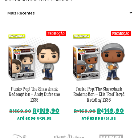
por
mais
recente
Funko Pop! The Shawshank
Funko Pop! The Shawshank
Redemption – Andy Dufresne
Redemption – Ellis ‘Red’ Boyd
1735
Redding 1736
O
O
O
O
R$
149,90
R$
149,90
R$
169,90
R$
169,90
preço
preço
preço
pre
Até 6x de
R$
24,98
Até 6x de
R$
24,98
original
atual
original
atu
era:
é:
era:
é: