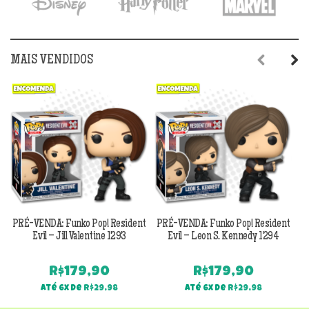
R$169,90.
R$149,90.
R$169,90.
R$14
MAIS VENDIDOS
Previous
Next
PRÉ-VENDA: Funko Pop! Resident
PRÉ-VENDA: Funko Pop! Resident
Evil – Jill Valentine 1293
Evil – Leon S. Kennedy 1294
R$
179,90
R$
179,90
Até 6x de
R$
29,98
Até 6x de
R$
29,98