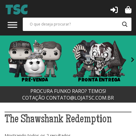
Next
PRÉ-VENDA
PRONTA ENTREGA
PROCURA FUNKO RARO? TEMOS!
COTAÇÃO
CONTATO@LOJATSC.COM.BR
The Shawshank Redemption
Classificado
Mostrando todos os 2 resultados