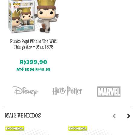
R$349,90.
R$249,90.
Funko Pop! Where The Wild
Things Are – Max 1878
R$
299,90
Até 6x de
R$
49,98
MAIS VENDIDOS
Previous
Next