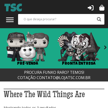
Next
PRÉ-VENDA
PRONTA ENTREGA
PROCURA FUNKO RARO? TEMOS!
COTAÇÃO
CONTATO@LOJATSC.COM.BR
Where The Wild Things Are
Classificado
Mostrando todos os 3 resultados