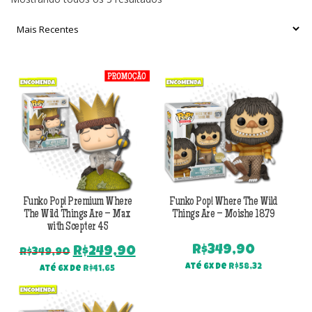
por
mais
recente
Funko Pop! Premium Where
Funko Pop! Where The Wild
The Wild Things Are – Max
Things Are – Moishe 1879
with Scepter 45
R$
349,90
O
O
R$
249,90
R$
349,90
preço
preço
Até 6x de
R$
58,32
Até 6x de
R$
41,65
original
atual
era:
é: