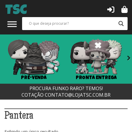
Next
PRÉ-VENDA
PRONTA ENTREGA
PROCURA FUNKO RARO? TEMOS!
COTAÇÃO
CONTATO@LOJATSC.COM.BR
Pantera
Exibindo um único resultado