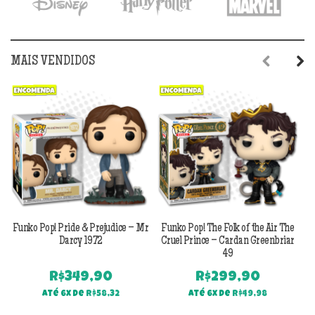
MAIS VENDIDOS
Previous
Next
Funko Pop! Pride & Prejudice – Mr
Funko Pop! The Folk of the Air The
F
Darcy 1972
Cruel Prince – Cardan Greenbriar
49
R$
349,90
R$
299,90
Até 6x de
R$
58,32
Até 6x de
R$
49,98