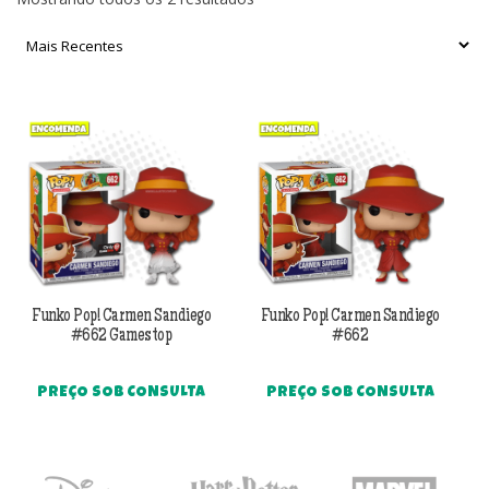
por
mais
recente
Funko Pop! Carmen Sandiego
Funko Pop! Carmen Sandiego
#662 Gamestop
#662
PREÇO SOB CONSULTA
PREÇO SOB CONSULTA