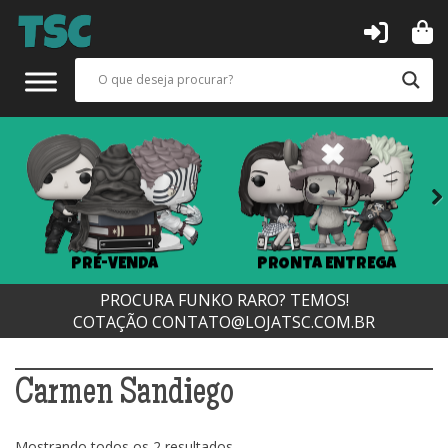
Next
PRÉ-VENDA
PRONTA ENTREGA
PROCURA FUNKO RARO? TEMOS!
COTAÇÃO
CONTATO@LOJATSC.COM.BR
Carmen Sandiego
Classificado
Mostrando todos os 2 resultados