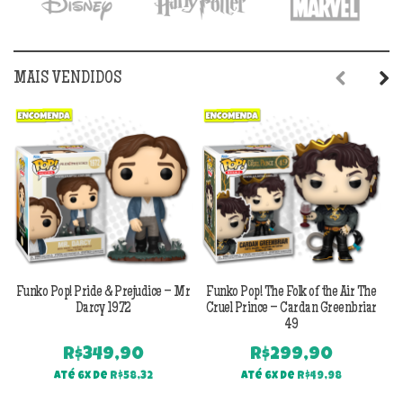
MAIS VENDIDOS
Previous
Next
Funko Pop! Pride & Prejudice – Mr
Funko Pop! The Folk of the Air The
F
Darcy 1972
Cruel Prince – Cardan Greenbriar
49
R$
349,90
R$
299,90
Até 6x de
R$
58,32
Até 6x de
R$
49,98