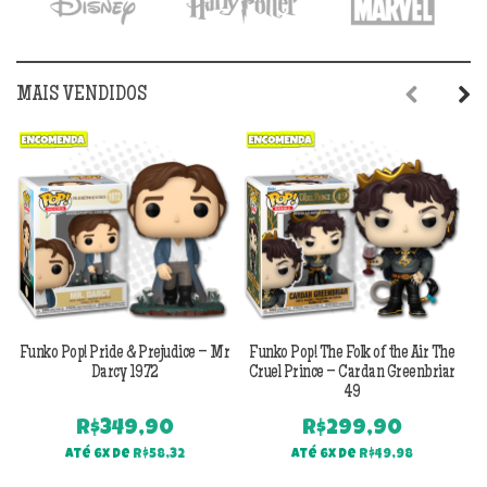
MAIS VENDIDOS
Previous
Next
Funko Pop! Pride & Prejudice – Mr
Funko Pop! The Folk of the Air The
F
Darcy 1972
Cruel Prince – Cardan Greenbriar
49
R$
349,90
R$
299,90
Até 6x de
R$
58,32
Até 6x de
R$
49,98