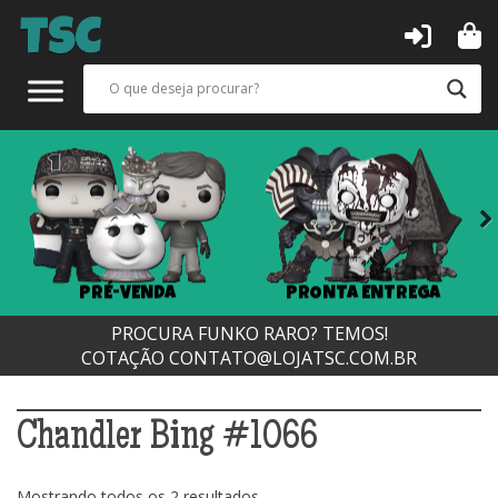
Next
PRÉ-VENDA
PRONTA ENTREGA
PROCURA FUNKO RARO? TEMOS!
COTAÇÃO
CONTATO@LOJATSC.COM.BR
Chandler Bing #1066
Classificado
Mostrando todos os 2 resultados