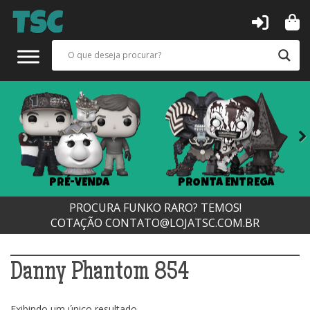
Next
PRÉ-VENDA
PRONTA ENTREGA
PROCURA FUNKO RARO? TEMOS!
COTAÇÃO
CONTATO@LOJATSC.COM.BR
Danny Phantom 854
Exibindo um único resultado