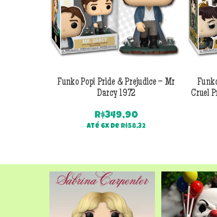
Funko Pop! Pride & Prejudice – Mr
Funko
Darcy 1972
Cruel P
R$
349,90
Até 6x de
R$
58,32