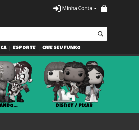
Minha Conta
ICA
ESPORTE
CRIE SEU FUNKO
ANDO...
Disney / Pixar
Har