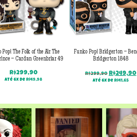
 Pop! The Folk of the Air The
Funko Pop! Bridgerton – Ben
rince – Cardan Greenbriar 49
Bridgerton 1848
R$
299,90
O
R$
249,90
R$
299,90
preço
Até 6x de
R$
49,98
Até 6x de
R$
41,65
original
era:
R$299,90