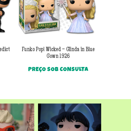
edict
Funko Pop! Wicked – Glinda in Blue
Funko Pop! Wi
Gown 1926
Al
PREÇO SOB CONSULTA
O
R$
249
preço
Até
atual
é:
.
R$249,90.