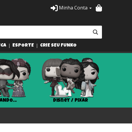
Minha Conta
ICA
ESPORTE
CRIE SEU FUNKO
ANDO...
Disney / Pixar
Har