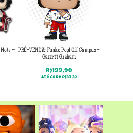
 Note –
PRÉ-VENDA: Funko Pop! Off Campus –
PRÉ-VENDA:
Garrett Graham
Jackson B
R$
199,90
Até 6x de
R$
33,32
Até