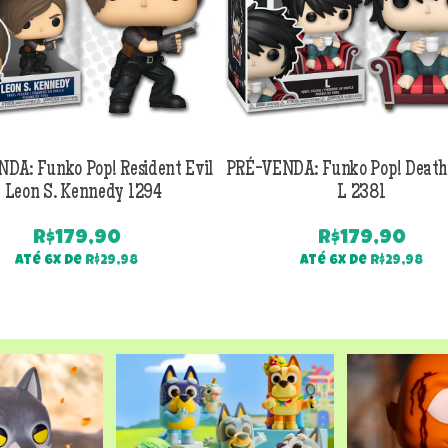
DA: Funko Pop! Resident Evil
PRÉ-VENDA: Funko Pop! Death
 Leon S. Kennedy 1294
L 2381
R$
179,90
R$
179,90
Até 6x de
R$
29,98
Até 6x de
R$
29,98