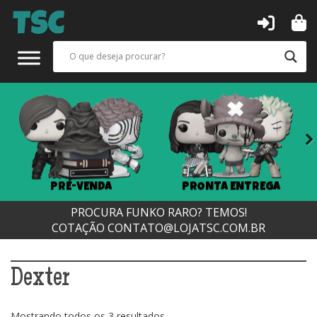
Next
PRÉ-VENDA
PRONTA ENTREGA
PROCURA FUNKO RARO? TEMOS!
COTAÇÃO
CONTATO@LOJATSC.COM.BR
Dexter
Classificado
Mostrando todos os 3 resultados