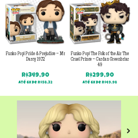
Funko Pop! Pride & Prejudice – Mr
Funko Pop! The Folk of the Air The
F
Darcy 1972
Cruel Prince – Cardan Greenbriar
49
R$
349,90
R$
299,90
Até 6x de
R$
58,32
Até 6x de
R$
49,98