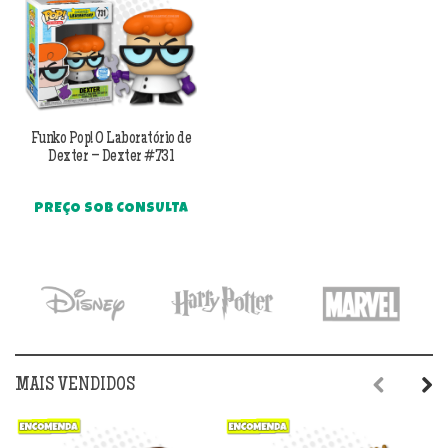
R$179,90.
R$14
Funko Pop! O Laboratório de
Dexter – Dexter #731
PREÇO SOB CONSULTA
MAIS VENDIDOS
Previous
Next