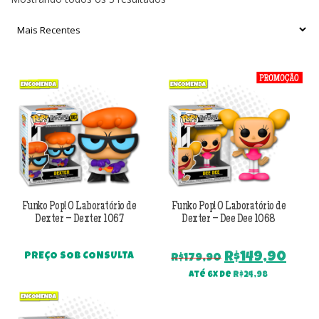
por
mais
recente
Funko Pop! O Laboratório de
Funko Pop! O Laboratório de
Dexter – Dexter 1067
Dexter – Dee Dee 1068
O
O
R$
149,90
PREÇO SOB CONSULTA
R$
179,90
preço
pre
Até 6x de
R$
24,98
original
atu
era:
é: