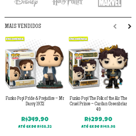
MAIS VENDIDOS
Previous
Next
Funko Pop! Pride & Prejudice – Mr
Funko Pop! The Folk of the Air The
F
Darcy 1972
Cruel Prince – Cardan Greenbriar
49
R$
349,90
R$
299,90
Até 6x de
R$
58,32
Até 6x de
R$
49,98