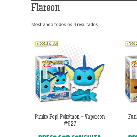
Flareon
Classificado
Mostrando todos os 4 resultados
por
mais
recente
Funko Pop! Pokémon – Vaporeon
Fun
#627