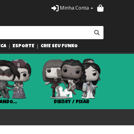
Minha Conta
ICA
ESPORTE
CRIE SEU FUNKO
ANDO...
Disney / Pixar
Har