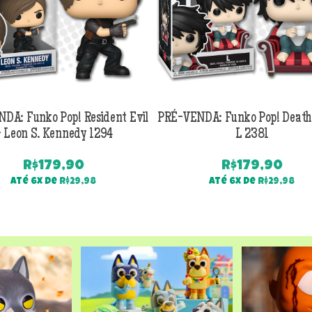
DA: Funko Pop! Resident Evil
PRÉ-VENDA: Funko Pop! Death
 Leon S. Kennedy 1294
L 2381
R$
179,90
R$
179,90
Até 6x de
R$
29,98
Até 6x de
R$
29,98