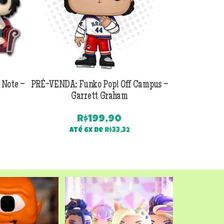
 Note –
PRÉ-VENDA: Funko Pop! Off Campus –
PRÉ-VENDA:
Garrett Graham
Jackson B
R$
199,90
Até 6x de
R$
33,32
Até