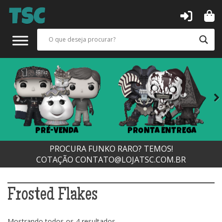
Next
PRÉ-VENDA
PRONTA ENTREGA
PROCURA FUNKO RARO? TEMOS!
COTAÇÃO
CONTATO@LOJATSC.COM.BR
Frosted Flakes
Classificado
Mostrando todos os 4 resultados