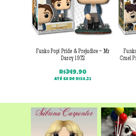
Funko Pop! Pride & Prejudice – Mr
Funko
Darcy 1972
Cruel P
R$
349,90
Até 6x de
R$
58,32