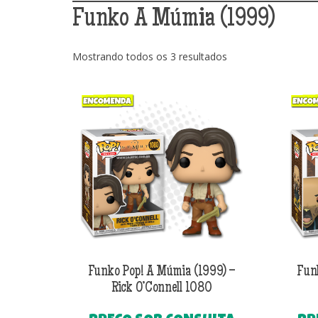
Funko A Múmia (1999)
Classificado
Mostrando todos os 3 resultados
por
mais
recente
Funko Pop! A Múmia (1999) –
Fun
Rick O’Connell 1080