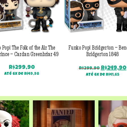
 Pop! The Folk of the Air The
Funko Pop! Bridgerton – Ben
rince – Cardan Greenbriar 49
Bridgerton 1848
R$
299,90
O
R$
249,90
R$
299,90
preço
Até 6x de
R$
49,98
Até 6x de
R$
41,65
original
era:
R$299,90