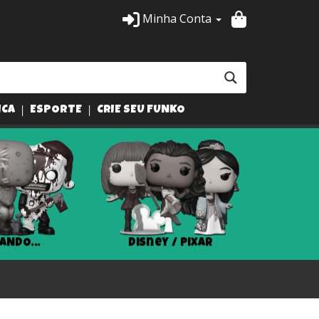
Minha Conta
ICA
ESPORTE
CRIE SEU FUNKO
ANDO...
Disney / Pixar
Har