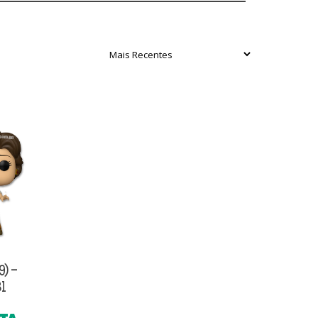
9) –
81