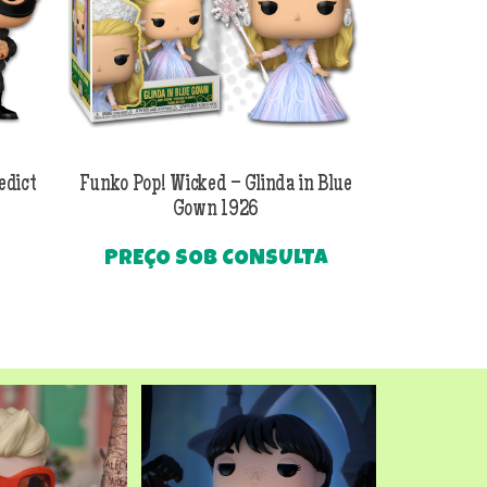
edict
Funko Pop! Wicked – Glinda in Blue
Funko Pop! Wi
Gown 1926
Al
PREÇO SOB CONSULTA
O
R$
249
preço
Até
atual
é:
.
R$249,90.