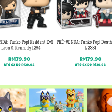
DA: Funko Pop! Resident Evil
PRÉ-VENDA: Funko Pop! Death
 Leon S. Kennedy 1294
L 2381
R$
179,90
R$
179,90
Até 6x de
R$
29,98
Até 6x de
R$
29,98