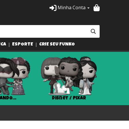
Minha Conta
ICA
ESPORTE
CRIE SEU FUNKO
ANDO...
Disney / Pixar
Har