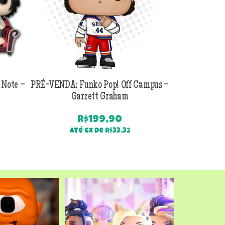
 Note –
PRÉ-VENDA: Funko Pop! Off Campus –
PRÉ-VENDA:
Garrett Graham
Jackson B
R$
199,90
Até 6x de
R$
33,32
Até