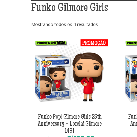
Funko Gilmore Girls
Classificado
Mostrando todos os 4 resultados
por
mais
recente
Funko Pop! Gilmore Girls 25th
Funk
Anniversary – Lorelai Gilmore
Ann
1491