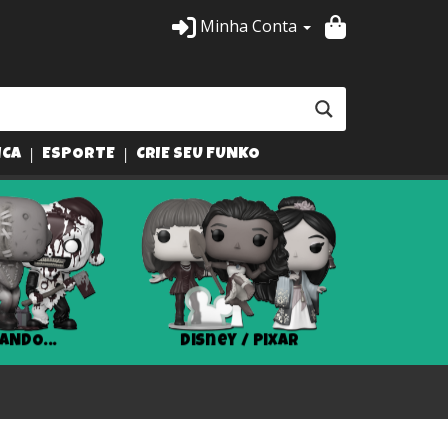
Minha Conta
ICA
ESPORTE
CRIE SEU FUNKO
ANDO...
Disney / Pixar
Har