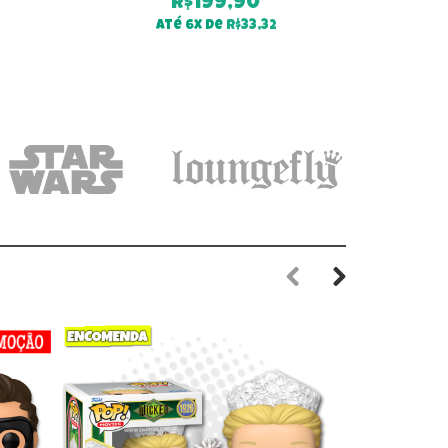
R$
199,90
Até 6x de
R$
33,32
Previous
Next