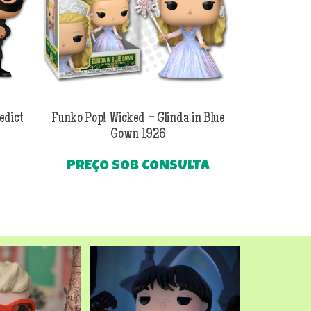
edict
Funko Pop! Wicked – Glinda in Blue
Funko Pop! Wi
Gown 1926
Al
PREÇO SOB CONSULTA
O
R$
249
preço
Até
atual
é:
.
R$249,90.