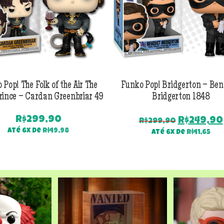
 Pop! The Folk of the Air The
Funko Pop! Bridgerton – Ben
rince – Cardan Greenbriar 49
Bridgerton 1848
R$
299,90
O
R$
249,90
R$
299,90
preço
Até 6x de
R$
49,98
Até 6x de
R$
41,65
original
era:
R$299,90