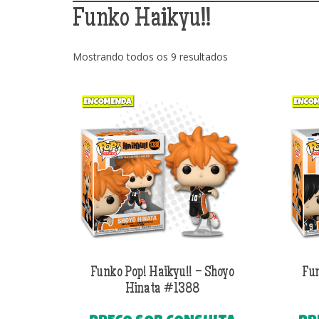
Funko Haikyu!!
Classificado
Mostrando todos os 9 resultados
por
mais
recente
Funko Pop! Haikyu!! – Shoyo
Fun
Hinata #1388