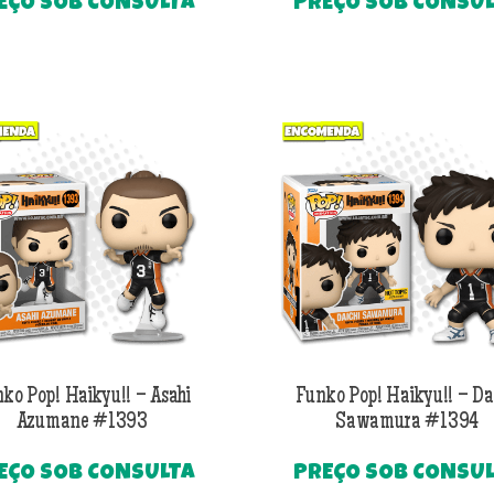
EÇO SOB CONSULTA
PREÇO SOB CONSU
ko Pop! Haikyu!! – Asahi
Funko Pop! Haikyu!! – Da
Azumane #1393
Sawamura #1394
EÇO SOB CONSULTA
PREÇO SOB CONSU