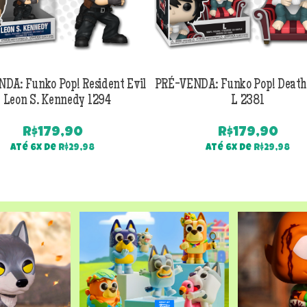
DA: Funko Pop! Resident Evil
PRÉ-VENDA: Funko Pop! Death
 Leon S. Kennedy 1294
L 2381
R$
179,90
R$
179,90
Até 6x de
R$
29,98
Até 6x de
R$
29,98