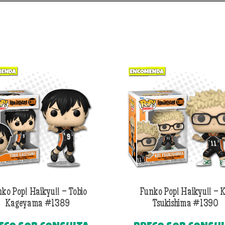
ko Pop! Haikyu!! – Tobio
Funko Pop! Haikyu!! – K
Kageyama #1389
Tsukishima #1390