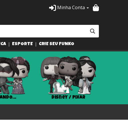
Minha Conta
ICA
ESPORTE
CRIE SEU FUNKO
ANDO...
Disney / Pixar
Har