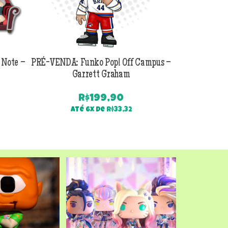
 Note –
PRÉ-VENDA: Funko Pop! Off Campus –
PRÉ-VENDA:
Garrett Graham
Jackson B
R$
199,90
Até 6x de
R$
33,32
Até