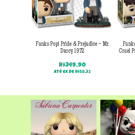
Funko Pop! Pride & Prejudice – Mr
Funko
Darcy 1972
Cruel P
R$
349,90
Até 6x de
R$
58,32