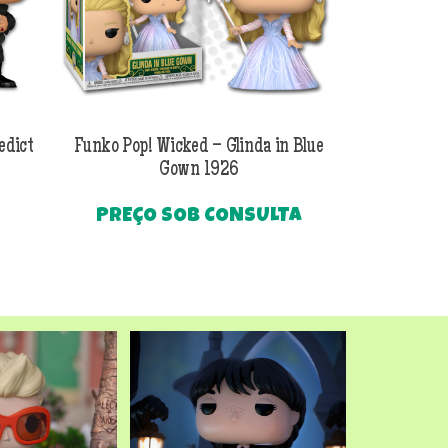
edict
Funko Pop! Wicked – Glinda in Blue
Funko Pop! Wi
Gown 1926
Al
PREÇO SOB CONSULTA
O
R$
249
preço
Até
atual
é:
.
R$249,90.