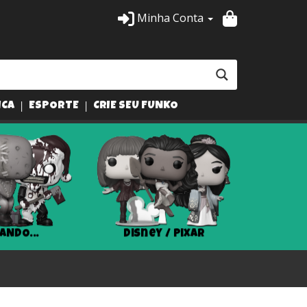
Minha Conta
ICA
ESPORTE
CRIE SEU FUNKO
ANDO...
Disney / Pixar
Har