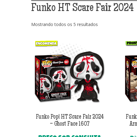
Funko HT Scare Fair 2024
Classificado
Mostrando todos os 5 resultados
por
mais
recente
Funko Pop! HT Scare Fair 2024
Funk
– Ghost Face 1607
Arm