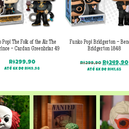
 Pop! The Folk of the Air The
Funko Pop! Bridgerton – Ben
rince – Cardan Greenbriar 49
Bridgerton 1848
R$
299,90
O
R$
249,90
R$
299,90
preço
Até 6x de
R$
49,98
Até 6x de
R$
41,65
original
era:
R$299,90